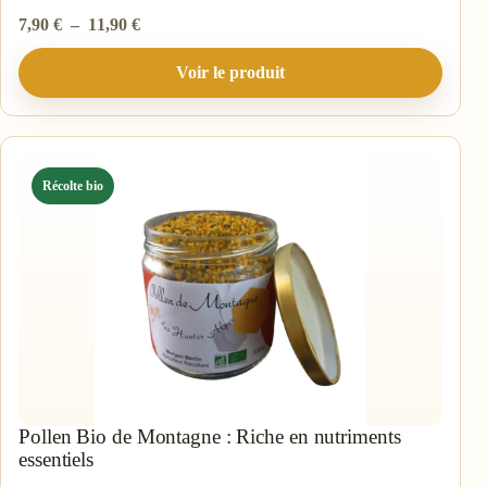
Plage
7,90
€
–
11,90
€
de
Voir le produit
prix :
7,90 €
à
11,90 €
Récolte bio
Pollen Bio de Montagne : Riche en nutriments
essentiels